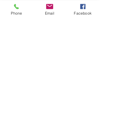
Phone
Email
Facebook
本日は積雪のた
縮小しています
1件のコメント
本日、関東エリア
響を考慮し、 す
はテレワーク・有
しています。 そ
コメントを追加…
ワールドカップ初戦は２
しているスタッフ
－２ドロー✨
っております。 