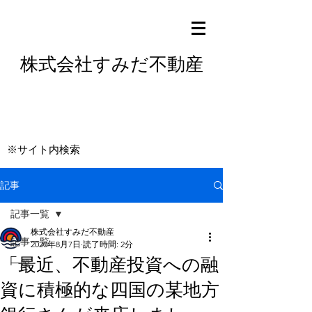
株式会社すみだ不動産
※サイト内検索
記事
記事一覧
株式会社すみだ不動産
記事一覧
2020年8月7日
読了時間: 2分
「最近、不動産投資への融
一般
資に積極的な四国の某地方