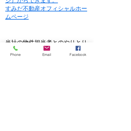
すみだ不動産オフィシャルホー
ムページ
当社の物件担当者とのやりとり
はメール返信、ＬＩＮＥメッセ
Phone
Email
Facebook
ージ、電話、とお好みのツール
でできるので不動産投資に活用
していただけると幸いです。
※メルマガはエンド顧客専用となりま
す。
当社にかかわる投資家様（お客様）の
不利益防止のため、恐縮ですが不動産
業者様は登録をお控えくださいますよ