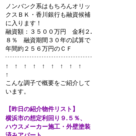
ノンバンク系はもちろんオリッ
クスＢＫ・香川銀行も融資候補
に入ります！
融資額：３５００万円　金利２.
８％　融資期間３０年の試算で
年間約２５６万円のＣＦ
↑　↑　↑　↑　↑　↑　↑　↑　↑　
↑　
こんな調子で概要をご紹介して
います。
【昨日の紹介物件リスト】
横浜市の想定利回り９.５％、
ハウスメーカー施工・外壁塗装
済みアパート