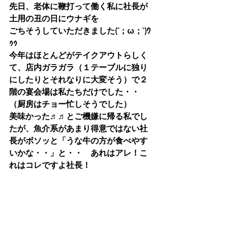
先日、老体に鞭打って働く私に社長が
土用の丑の日にウナギを
ごちそうしていただきました(´；ω；`)ｳ
ｩｩ
今年はほとんどがテイクアウトらしく
て、店内ガラガラ（１テーブルに独り
にしたりとそれなりに大変そう）で２
階の宴会場は私たちだけでした・・
（厨房はチョー忙しそうでした）
美味かった♬♬とご機嫌に帰る私でし
たが、魚介系があまり得意ではない社
長がボソッと「うな牛の方が食べやす
いかな・・」と・・　あれはアレ！こ
れはコレですよ社長！