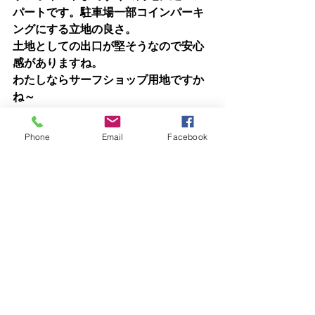
パートです。駐車場一部コインパーキ
ングにする立地の良さ。
土地としての出口が堅そうなので安心
感がありますね。
わたしならサーフショップ用地ですか
ね～
８月１日
Phone
Email
Facebook
越前通信
おはようございます さん！　８月最初
の朝刊ですよ～
※これは連投する予告ですね・・
東我孫子駅徒歩１分アパート、駅近物
件は鉄板ですね。
伊勢崎市の利回り１４％弱のアパー
ト、都心から離れるとノンバンク圏外
になってくるので融資難易度が高いで