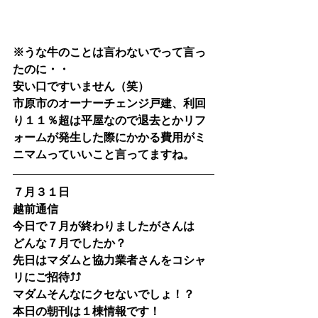
※うな牛のことは言わないでって言っ
たのに・・
安い口ですいません（笑）
市原市のオーナーチェンジ戸建、利回
り１１％超は平屋なので退去とかリフ
ォームが発生した際にかかる費用がミ
ニマムっていいこと言ってますね。
７月３１日
越前通信
今日で７月が終わりましたがさんは
どんな７月でしたか？　
先日はマダムと協力業者さんをコシャ
リにご招待⤴⤴
マダムそんなにクセないでしょ！？
本日の朝刊は１棟情報です！