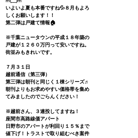
m(__)m
いよいよ夏も本番ですね💦８月もよろ
しくお願いします！！
第二弾は戸建て情報🏠
※千葉ニュータウンの平成１８年築の
戸建が１２６０万円って安いですね。
街並みもきれいです。
７月３１日
越前通信（第三弾）
第三弾は朝刊と同じく１棟シリーズ♬
朝刊よりもお求めやすい価格帯を集め
てみましたのでごらんください！
※越前さん、３連投してますね！
座間市高路線価アパート
日野市のアパートが利回り１５％まで
値下げ！トラストで取り組むべき案件