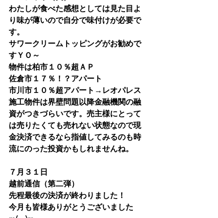
わたしが食べた感想としては見た目よ
り味が薄いので自分で味付けが必要で
す。
サワークリームトッピングがお勧めで
すＹＯ～
物件は柏市１０％超ＡＰ
佐倉市１７％！？アパート
市川市１０％超アパート→レオパレス
施工物件は界壁問題以降金融機関の融
資がつきづらいです。売主様にとって
は売りたくても売れない状態なので現
金決済できるなら指値してみるのも時
流にのった投資かもしれませんね。
７月３１日
越前通信（第二弾）
先程最後の決済が終わりました！
今月も皆様ありがとうございました