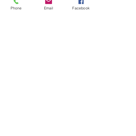
するすみだ不動産ＬＩＮＥ
Phone
Email
Facebook
友だち登録はこちらから
https://www.sumidafudousan.com/blan
k-5 
すべて表示
最新記事