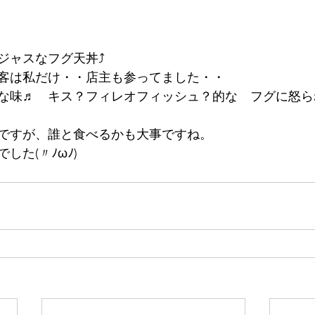
ジャスなフグ天丼⤴
客は私だけ・・店主も参ってました・・
な味♬　キス？フィレオフィッシュ？的な　フグに怒ら
ですが、誰と食べるかも大事ですね。
した(〃ﾉωﾉ)