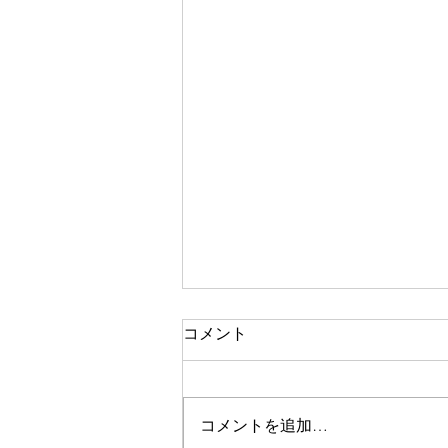
本日の営業 （台風７号・８
コメント
号）
おはようございます。 すみだ不
動産は、本日も通常営業しており
コメントを追加…
ます。 今朝方、台風8号は東へ抜