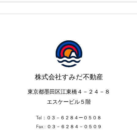
す。
ワールドカップ初戦は２－２
タッ
ドロー✨
ご契
ご予
前に
いた
元に
い。
株式会社すみだ不動産
東京都墨田区江東橋４－２４－８
​エスケービル５階
Tel：０３－６２８４ー０５０８
Fax : ０３－６２８４－０５０９