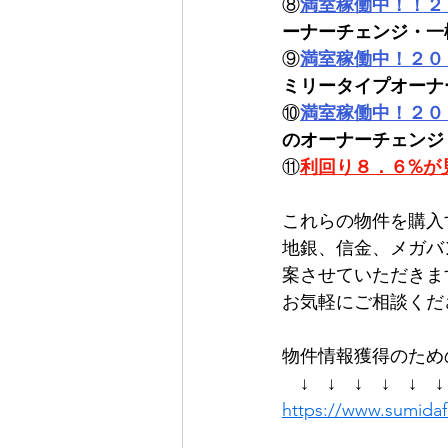
⑧
満室稼働中！！２
ーナーチェンジ・一
⑨
満室稼働中！２０
ミリータイプオーナ
⑩
満室稼働中！２０
のオーナーチェンジ
⑪
利回り８．６%が
これらの物件を購入
地銀、信金、メガバ
案させていただきま
お気軽にご相談くだ
物件情報獲得のため
　↓　↓　↓　↓　↓　↓
https://www.sumida