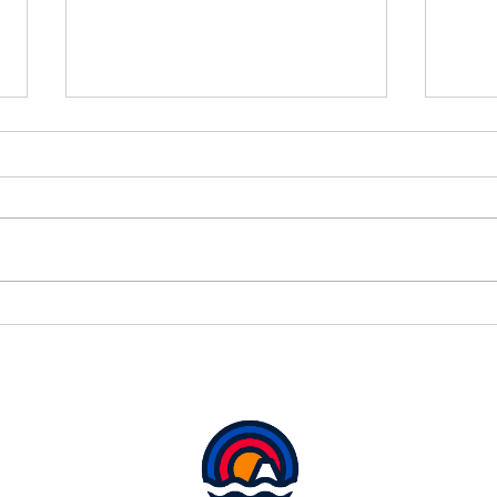
本日
して
本日
考慮
ワー
す。
ワールドカップ初戦は２－２
タッ
ドロー✨
ご契
ご予
前に
いた
元に
い。