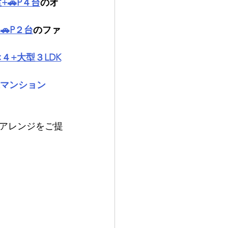
🚗P４台
のオ
P２台
のファ
４+大型３LDK
棟マンション
アレンジをご提