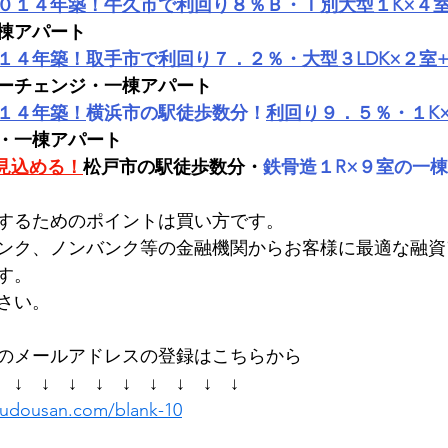
０１４年築！牛久市で利回り８％Ｂ・Ｔ別大型１K×４室+
棟アパート
１４年築！取手市で利回り７．２％・大型３LDK×２室+
ーチェンジ・一棟アパート
１４年築！
横浜市の駅徒歩数分！
利回り９．５％・１K×
・一棟アパート
見込める！
松戸市の駅徒歩数分・
鉄骨造１R×９室の一
するためのポイントは買い方です。
ンク、ノンバンク等の金融機関からお客様に最適な融資
す。
さい。
のメールアドレスの登録はこちらから
　↓　↓　↓　↓　↓　↓　↓　↓　↓
fudousan.com/blank-10