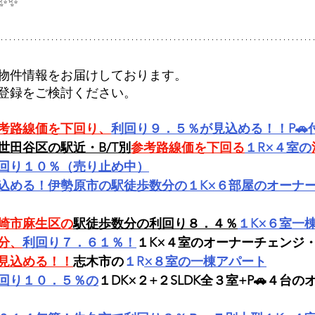
✨✨
物件情報をお届けしております。
登録をご検討ください。
考路線価を下回り、
利回り９．５％が見込める！！P🚗
世田谷区の駅近・B/T別
参考路線価を下回る
１R×４室の
回り１０％（売り止め中）
込める！伊勢原市の駅徒歩数分の１K×６部屋のオーナ
崎市麻生区の
駅徒歩数分の利回り８．４％
１K×６室一
分、
利回り７．６１％！
１K×４室のオーナーチェンジ
見込める！！
志木市の
１R
×８室の一棟アパート
回り１０．５％の
１DK×２+２SLDK全３室+P🚗４台