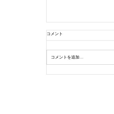
本日の営業 （台風７号・８
コメント
号）
おはようございます。 すみだ不
動産は、本日も通常営業しており
コメントを追加…
ます。 今朝方、台風8号は東へ抜
けましたが、今後は台風7号の影
響により、夕方以降は天候や交通
状況が不安定になる可能性があり
ます。 本日は、基本的には内勤
中心で営業し、スタッフは17時頃
を目安に順次帰宅予定です。 お
問い合わせは通常どおり受け付け
ております。皆さまも無理なく、