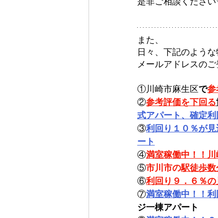
是非ご相談ください
また、
日々、下記のような
メールアドレスのご
①川崎市麻生区
で
参
②
参考評価を下回る
式アパート、確定利
③
利回り１０％が見
ート
④
満室稼働中！！川
⑤
市川市の
駅徒歩数
⑥
利回り９．６％の
⑦
満室稼働中！！利
ジ一棟アパート