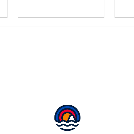
本日
して
本日
考慮
ワー
す。
ワールドカップ初戦は２－２
タッ
ドロー✨
ご契
ご予
前に
いた
元に
い。