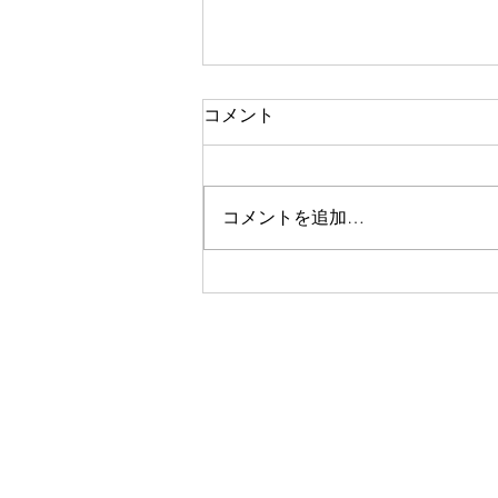
本日の営業 （台風７号・８
コメント
号）
おはようございます。 すみだ不
動産は、本日も通常営業しており
コメントを追加…
ます。 今朝方、台風8号は東へ抜
けましたが、今後は台風7号の影
響により、夕方以降は天候や交通
状況が不安定になる可能性があり
ます。 本日は、基本的には内勤
中心で営業し、スタッフは17時頃
を目安に順次帰宅予定です。 お
問い合わせは通常どおり受け付け
ております。皆さまも無理なく、
安全第一でお過ごしください。