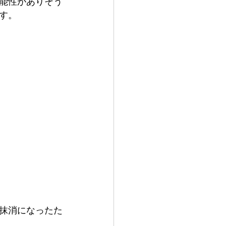
能性がありそう
す。
抹消になったた