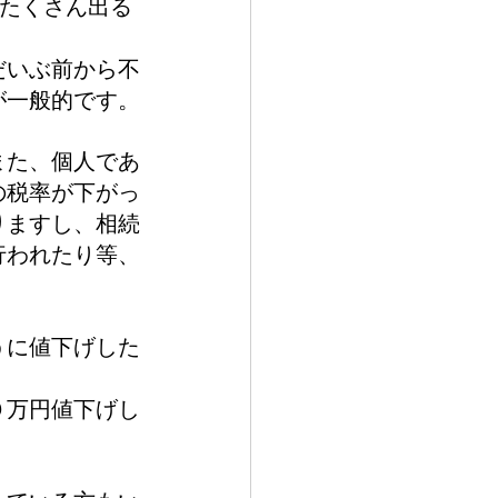
がたくさん出る
だいぶ前から不
が一般的です。
また、個人であ
の税率が下がっ
りますし、相続
行われたり等、
。
うに値下げした
０万円値下げし