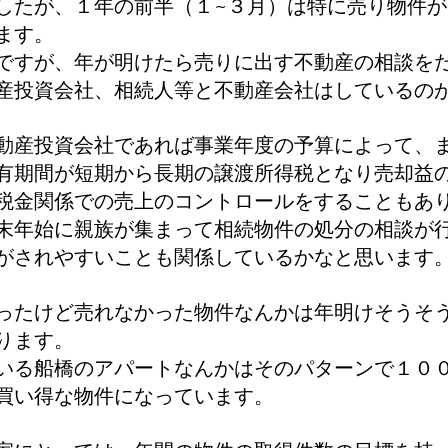
したが、１年の前半（１~３月）は特に売り物件
ます。
ですが、年が明けたら売りに出す不動産の相談を
産投資会社、相続人等と不動産会社はしているの
動産投資会社であれば事業年度の予算によって、
有期間が短期から長期の譲渡所得税となり売却益
税金関係での売上のコントロールをすることもあ
末年始に親族が集まって相続物件の処分の相談が
がされやすいことも関係しているかなと思います
ったけど売れなかった物件なんかは年明けそうそ
ります。
いる船橋のアパートなんかはそのパターンで１０
買い得な物件になっています。