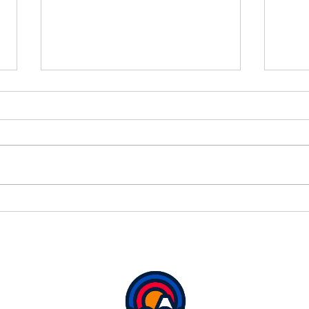
本日
して
本日
考慮
ワー
す。
ワールドカップ初戦は２－２
タッ
ドロー✨
ご契
ご予
前に
いた
元に
い。