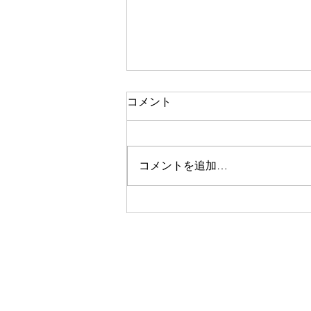
本日の営業 （台風７号・８
コメント
号）
おはようございます。 すみだ不
動産は、本日も通常営業しており
コメントを追加…
ます。 今朝方、台風8号は東へ抜
けましたが、今後は台風7号の影
響により、夕方以降は天候や交通
状況が不安定になる可能性があり
ます。 本日は、基本的には内勤
中心で営業し、スタッフは17時頃
を目安に順次帰宅予定です。 お
問い合わせは通常どおり受け付け
ております。皆さまも無理なく、