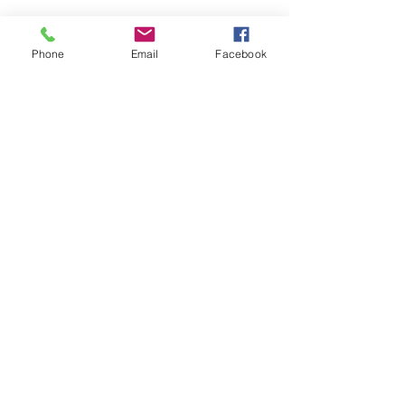
Phone
Email
Facebook
本日は積雪のた
縮小しています
コメント
本日、関東エリア
響を考慮し、 す
はテレワーク・有
しています。 そ
コメントを追加…
ワールドカップ初戦は２
しているスタッフ
－２ドロー✨
っております。 
談・お打ち合わせ
方は、恐れ入りま
担当者へ直接ご連
いたします。 皆
株式会社すみだ不動産
足元にお気をつけ
ください。
Mail :
info@sumidafudousan.com