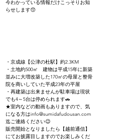
今わかっている情報だけこっそりお知
らせします😙
・京成線【公津の杜駅】約2.3KM　
・土地約500㎡　建物は平成15年に新築
並みに大増改築した170㎡の母屋と整骨
院を商いしていた平成23年の平屋
・再建築は出来ませんが駐車場は現状
でも4～5台は停められます🚗
★室内などの動画もありますので、気
になる方はinfo@sumidafudousan.com
迄ご連絡ください😉
販売開始となりましたら【越前通信】
にてお披露目しますのでお楽しみくだ