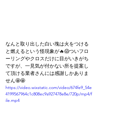
なんと取り出した白い塊は火をつける
と燃えるという怪現象が🔥😱ついフロ
ーリングやクロスだけに目がいきがち
ですが、一見気が付かない所を提案し
て頂ける業者さんには感謝しかありま
せん🤩🤩
https://video.wixstatic.com/video/674fe9_54e
4199567964c1c808ec9a927478e8e/720p/mp4/f
ile.mp4